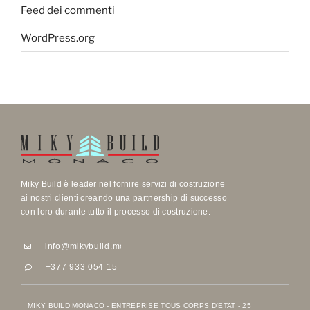
Feed dei commenti
WordPress.org
Miky Build è leader nel fornire servizi di costruzione
ai nostri clienti creando una partnership di successo
con loro durante tutto il processo di costruzione.
info@mikybuild.mc
info@mikybuild.mc
+377 933 054 15
+377 933 054 15
MIKY BUILD MONACO - ENTREPRISE TOUS CORPS D'ETAT - 25